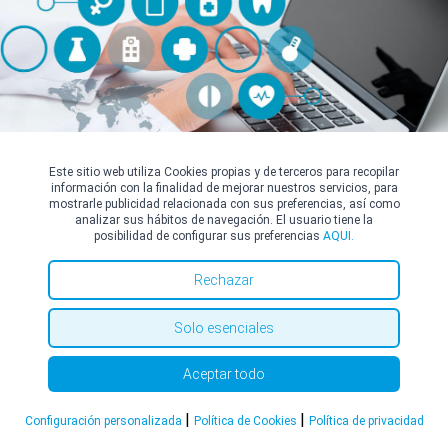
Este sitio web utiliza Cookies propias y de terceros para recopilar
información con la finalidad de mejorar nuestros servicios, para
mostrarle publicidad relacionada con sus preferencias, así como
analizar sus hábitos de navegación. El usuario tiene la
Acné
Rosácea
posibilidad de configurar sus preferencias
AQUI.
Cáncer de Piel
Nevus o Lunares
Rechazar
(Carcinoma, Melanoma)
Solo esenciales
Láser Quirúrgico de CO2
Dermatitis Atópica
(Alérgica, De Estasis,
Aceptar todo
Exfoliativa, Seborreica)
|
|
Láser
Microdermoabrasión
Configuración personalizada
Política de Cookies
Política de privacidad